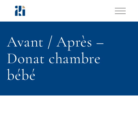
Skip
to
the
content
Avant / Après –
Donat chambre
bébé