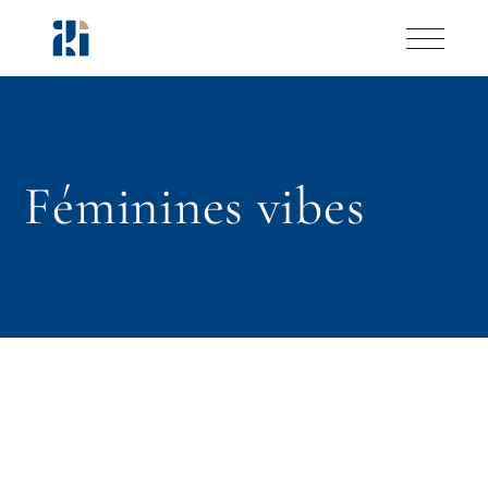
Skip
to
the
content
Féminines vibes