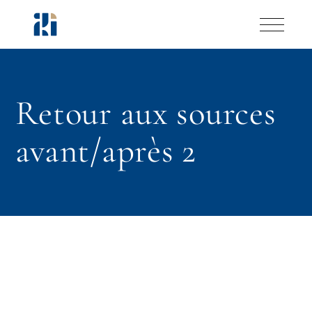
Skip
to
the
content
Retour aux sources
avant/après 2